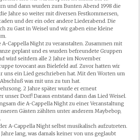
edern und dann wurden zum Bunten Abend 1998 die
 die Jahre so weiter mit diversen Festkommersen,
aden und der ein oder andere Liederabend. Die
 zu Gast in Weisel und wir gaben eine kleine
um.
e A-Cappella Night zu veranstalten. Zusammen mit
ganze geplant und es wurden befreundete Gruppen
und wird seitdem alle 2 Jahre im November
ruppe tovocant aus Bielefeld auf. Zuvor hatten wir
ür uns ein Lied geschrieben hat. Mit den Worten um
 Abschluß was mit uns zu tun hat.
hrsong. 2 Jahre später wurde er erneut
 unser Dorf! Daraus entstand dann das Lied Weisel.
angsam die A-Cappella Night zu einer Veranstaltung
 unseren Gästen zählten unter anderem Maybebop,
.
der A-Cappella Night selbst musikalisch aufzutreten.
5 Jahre lang, was damals keiner von uns geglaubt