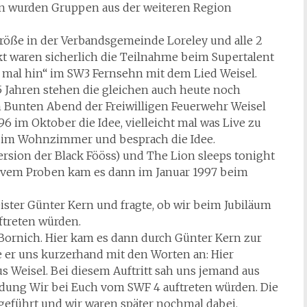
en wurden Gruppen aus der weiteren Region
 Größe in der Verbandsgemeinde Loreley und alle 2
kt waren sicherlich die Teilnahme beim Supertalent
mal hin“ im SW3 Fernsehn mit dem Lied Weisel.
 Jahren stehen die gleichen auch heute noch
Bunten Abend der Freiwilligen Feuerwehr Weisel
 im Oktober die Idee, vielleicht mal was Live zu
er im Wohnzimmer und besprach die Idee.
sion der Black Fööss) und The Lion sleeps tonight
sivem Proben kam es dann im Januar 1997 beim
ster Günter Kern und fragte, ob wir beim Jubiläum
ftreten würden.
 Bornich. Hier kam es dann durch Günter Kern zur
e er uns kurzerhand mit den Worten an: Hier
eisel. Bei diesem Auftritt sah uns jemand aus
ndung Wir bei Euch vom SWF 4 auftreten würden. Die
eführt und wir waren später nochmal dabei.