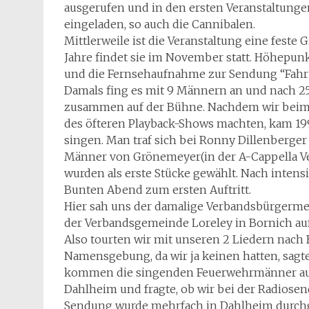
ausgerufen und in den ersten Veranstaltung
eingeladen, so auch die Cannibalen.
Mittlerweile ist die Veranstaltung eine feste
Jahre findet sie im November statt. Höhepun
und die Fernsehaufnahme zur Sendung “Fahr 
Damals fing es mit 9 Männern an und nach 25
zusammen auf der Bühne. Nachdem wir beim 
des öfteren Playback-Shows machten, kam 1996
singen. Man traf sich bei Ronny Dillenberg
Männer von Grönemeyer(in der A-Cappella Ver
wurden als erste Stücke gewählt. Nach inten
Bunten Abend zum ersten Auftritt.
Hier sah uns der damalige Verbandsbürgermei
der Verbandsgemeinde Loreley in Bornich au
Also tourten wir mit unseren 2 Liedern nach
Namensgebung, da wir ja keinen hatten, sagt
kommen die singenden Feuerwehrmänner aus W
Dahlheim und fragte, ob wir bei der Radiose
Sendung wurde mehrfach in Dahlheim durchg