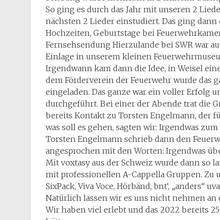
So ging es durch das Jahr mit unseren 2 Li
nächsten 2 Lieder einstudiert. Das ging dann
Hochzeiten, Geburtstage bei Feuerwehrkamer
Fernsehsendung Hierzulande bei SWR war auch
Einlage in unserem kleinen Feuerwehrmuse
Irgendwann kam dann die Idee, in Weisel ein
dem Förderverein der Feuerwehr wurde das 
eingeladen. Das ganze war ein voller Erfolg 
durchgeführt. Bei einer der Abende trat die G
bereits Kontakt zu Torsten Engelmann, der f
was soll es gehen, sagten wir: Irgendwas zum
Torsten Engelmann schrieb dann den Feuerwe
angesprochen mit den Worten: Irgendwas über
Mit voxtasy aus der Schweiz wurde dann so l
mit professionellen A-Cappella Gruppen. Zu
SixPack, Viva Voce, Hörbänd, bnt‘, „anders“ uva
Natürlich lassen wir es uns nicht nehmen an 
Wir haben viel erlebt und das 2022 bereits 2