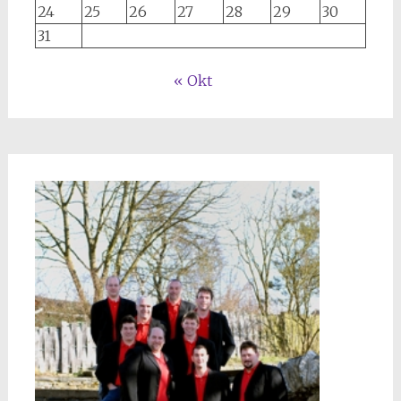
24
25
26
27
28
29
30
31
« Okt